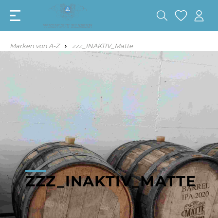
Marken von A-Z
zzz_INAKTIV_Matte
ZZZ_INAKTIV_MATTE