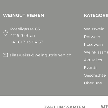
WEINGUT RIEHEN
KATEGORI
Rössligasse 63
Weisswein
4125 Riehen
Rotwein
+41 61 303 04 53
Roséwein
Weinklassif
silas.weiss@weingutriehen.ch
Aktuelles
Events
Geschichte
Über uns
ZAHLUNGSARTEN