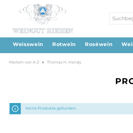
Weisswein
Rotwein
Roséwein
Wei
Marken von A-Z
Thomas H. Handy
PR
Keine Produkte gefunden.