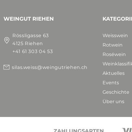
WEINGUT RIEHEN
KATEGORI
Rössligasse 63
Weisswein
4125 Riehen
Rotwein
+41 61 303 04 53
Roséwein
Weinklassif
silas.weiss@weingutriehen.ch
Aktuelles
Events
Geschichte
Über uns
ZAHLUNGSARTEN