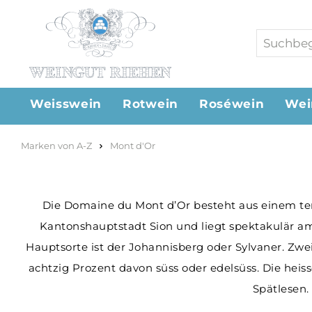
Weisswein
Rotwein
Roséwein
Wei
Marken von A-Z
Mont d'Or
Die Domaine du Mont d’Or besteht aus einem ter
Kantonshauptstadt Sion und liegt spektakulär a
Hauptsorte ist der Johannisberg oder Sylvaner. Zwei
achtzig Prozent davon süss oder edelsüss. Die he
Spätlesen.