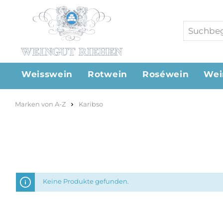
Weisswein
Rotwein
Roséwein
Wei
Marken von A-Z
Karibso
Keine Produkte gefunden.