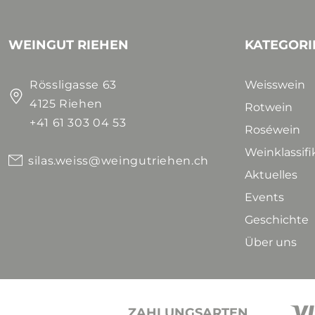
WEINGUT RIEHEN
KATEGORI
Rössligasse 63
Weisswein
4125 Riehen
Rotwein
+41 61 303 04 53
Roséwein
Weinklassif
silas.weiss@weingutriehen.ch
Aktuelles
Events
Geschichte
Über uns
ZAHLUNGSARTEN