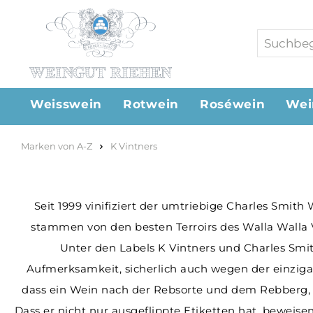
Weisswein
Rotwein
Roséwein
Wei
Marken von A-Z
K Vintners
Seit 1999 vinifiziert der umtriebige Charles Smith
stammen von den besten Terroirs des Walla Walla
Unter den Labels K Vintners und Charles Smi
Aufmerksamkeit, sicherlich auch wegen der einzigart
dass ein Wein nach der Rebsorte und dem Rebberg, 
Dass er nicht nur ausgeflippte Etiketten hat, bewei