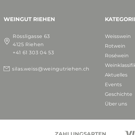
WEINGUT RIEHEN
KATEGORI
Rössligasse 63
Weisswein
4125 Riehen
Rotwein
+41 61 303 04 53
Roséwein
Weinklassif
silas.weiss@weingutriehen.ch
Aktuelles
Events
Geschichte
Über uns
ZAHLUNGSARTEN