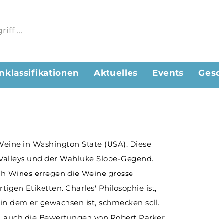
nklassifikationen
Aktuelles
Events
Ges
 Weine in Washington State (USA). Diese
 Valleys und der Wahluke Slope-Gegend.
th Wines erregen die Weine grosse
igen Etiketten. Charles' Philosophie ist,
in dem er gewachsen ist, schmecken soll.
sen auch die Bewertungen von Robert Parker