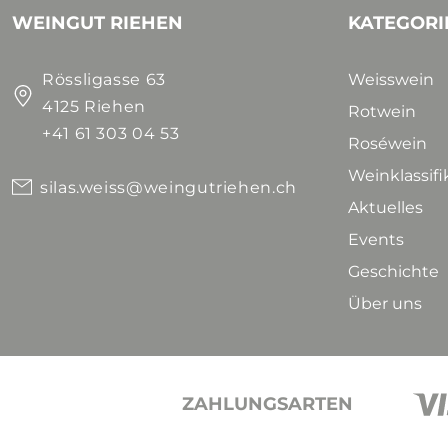
WEINGUT RIEHEN
KATEGORI
Rössligasse 63
Weisswein
4125 Riehen
Rotwein
+41 61 303 04 53
Roséwein
Weinklassif
silas.weiss@weingutriehen.ch
Aktuelles
Events
Geschichte
Über uns
ZAHLUNGSARTEN