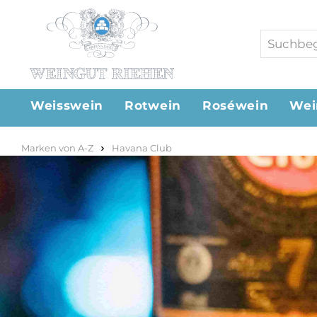
Weisswein
Rotwein
Roséwein
Wei
Marken von A-Z
Havana Club